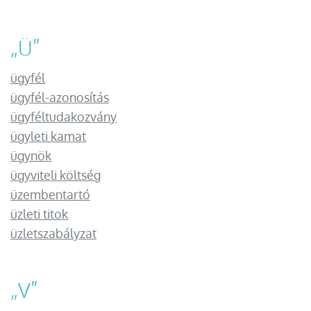
„
Ü
”
ügyfél
ügyfél-azonosítás
ügyféltudakozvány
ügyleti kamat
ügynök
ügyviteli költség
üzembentartó
üzleti titok
üzletszabályzat
„
V
”