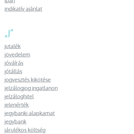
iban
indikatív ajánlat
„
J
”
jutalék
jövedelem
jóváírás
jótállás
jogvesztés kikötése
jelzálogjog ingatlanon
jelzáloghitel
jelenérték
jegybanki alapkamat
jegybank
járulékos költség