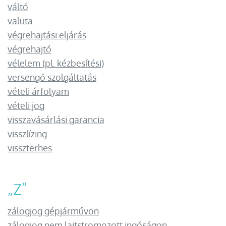
váltó
valuta
végrehajtási eljárás
végrehajtó
vélelem (pl. kézbesítési)
versengő szolgáltatás
vételi árfolyam
vételi jog
visszavásárlási garancia
visszlízing
visszterhes
„
Z
”
zálogjog gépjárművön
zálogjog nem lajtstromozott ingóságon