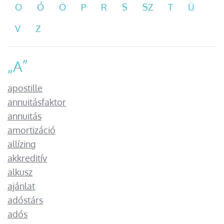
O
Ó
Ö
P
R
S
SZ
T
Ü
V
Z
„
A
”
apostille
annuitásfaktor
annuitás
amortizáció
allízing
akkreditív
alkusz
ajánlat
adóstárs
adós