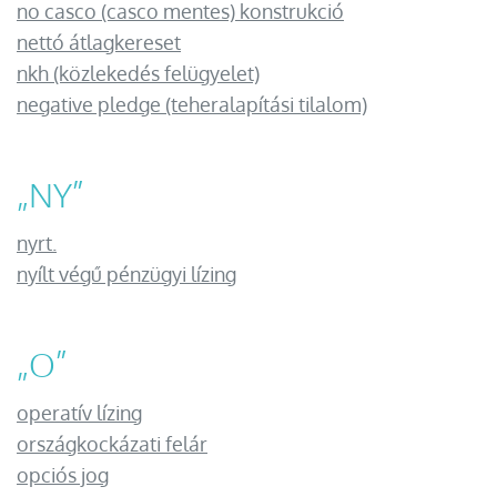
no casco (casco mentes) konstrukció
nettó átlagkereset
nkh (közlekedés felügyelet)
negative pledge (teheralapítási tilalom)
„
NY
”
nyrt.
nyílt végű pénzügyi lízing
„
O
”
operatív lízing
országkockázati felár
opciós jog