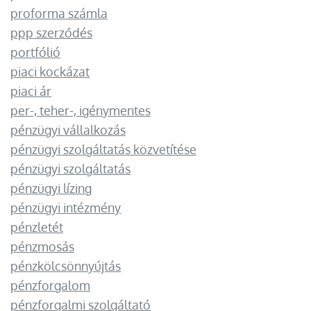
proforma számla
ppp szerződés
portfólió
piaci kockázat
piaci ár
per-, teher-, igénymentes
pénzügyi vállalkozás
pénzügyi szolgáltatás közvetítése
pénzügyi szolgáltatás
pénzügyi lízing
pénzügyi intézmény
pénzletét
pénzmosás
pénzkölcsönnyújtás
pénzforgalom
pénzforgalmi szolgáltató