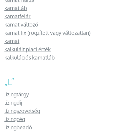
kamatláb
kamatfelár
kamat változó
kamat fix (rögzített vagy változatlan)
kamat
kalkulált piaci érték
kalkulációs kamatláb
„
L
”
lízingtárgy
lízingdíj
lízingszövetség
lízingcég
lízingbeadó