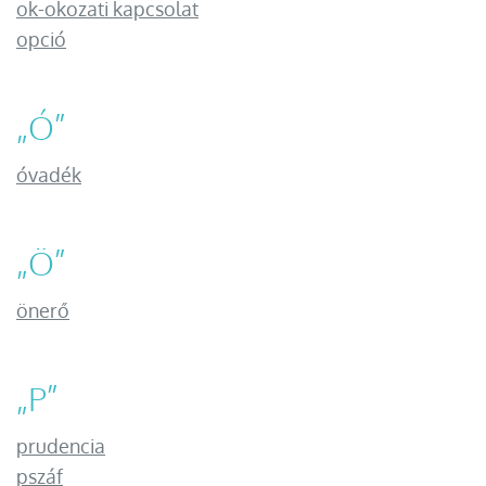
ok-okozati kapcsolat
opció
„
Ó
”
óvadék
„
Ö
”
önerő
„
P
”
prudencia
pszáf