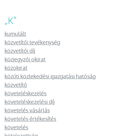
„
K
”
kumulált
közvetítői tevékenység
közvetítői díj
közjegyzői okirat
közokirat
közúti közlekedési igazgatási hatóság
közvetítő
követeléskezelés
követeléskezelési díj
követelés vásárlás
követelés értékesítés
követelés
kötelezettség