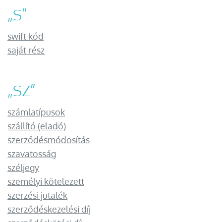
„
S
”
swift kód
saját rész
„
SZ
”
számlatípusok
szállító (eladó)
szerződésmódosítás
szavatosság
széljegy
személyi kötelezett
szerzési jutalék
szerződéskezelési díj