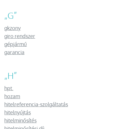
„
G
”
gkzony
giro rendszer
gépjármű
garancia
„
H
”
hpt.
hozam
hitelreferencia-szolgáltatás
hitelnyújtás
hitelminősítés
hitelminősítési díj