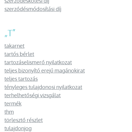
szerződéskötési díj
szerződésmódosítási díj
„
T
”
takarnet
tartós bérlet
tartozáselismerő nyilatkozat
teljes bizonyító erejű magánokirat
teljes tartozás
tényleges tulajdonosi nyilatkozat
terhelhetőségi vizsgálat
termék
thm
törlesztő részlet
tulajdonjog