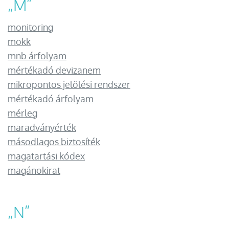
„
M
”
monitoring
mokk
mnb árfolyam
mértékadó devizanem
mikropontos jelölési rendszer
mértékadó árfolyam
mérleg
maradványérték
másodlagos biztosíték
magatartási kódex
magánokirat
„
N
”