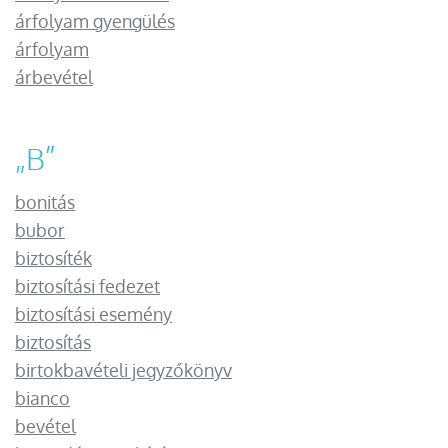
árfolyam gyengülés
árfolyam
árbevétel
„
B
”
bonitás
bubor
biztosíték
biztosítási fedezet
biztosítási esemény
biztosítás
birtokbavételi jegyzőkönyv
bianco
bevétel