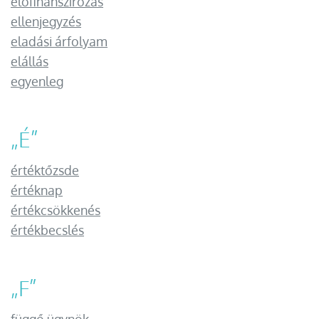
előfinanszírozás
ellenjegyzés
eladási árfolyam
elállás
egyenleg
„
É
”
értéktőzsde
értéknap
értékcsökkenés
értékbecslés
„
F
”