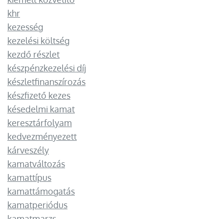
khr
kezesség
kezelési költség
kezdő részlet
készpénzkezelési díj
készletfinanszírozás
készfizető kezes
késedelmi kamat
keresztárfolyam
kedvezményezett
kárveszély
kamatváltozás
kamattípus
kamattámogatás
kamatperiódus
kamatmarzs