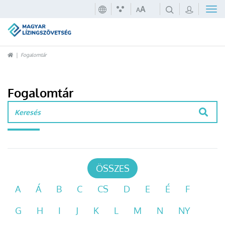
A
A
Fogalomtár
Fogalomtár
ÖSSZES
A
Á
B
C
CS
D
E
É
F
G
H
I
J
K
L
M
N
NY