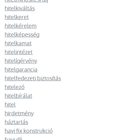
hitelkiváltás
hitelkeret
hitelkérelem
hitelképesség
hitelkamat
hitelintézet
hitelígérvény
hitelgarancia
hitelfedezeti biztosítás
hitelező
hitelbírálat
hitel
hirdetmény
háztartás
havi fix konstrukció
havi díj