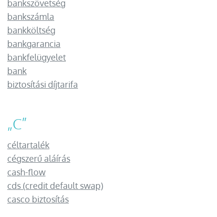
bankszövetség
bankszámla
bankköltség
bankgarancia
bankfelügyelet
bank
biztosítási díjtarifa
„
C
”
céltartalék
cégszerű aláírás
cash-flow
cds (credit default swap)
casco biztosítás