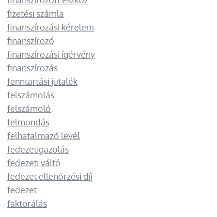
finanszírozott eszköz
fizetési számla
finanszírozási kérelem
finanszírozó
finanszírozási ígérvény
finanszírozás
fenntartási jutalék
felszámolás
felszámoló
felmondás
felhatalmazó levél
fedezetigazolás
fedezeti váltó
fedezet ellenőrzési díj
fedezet
faktorálás