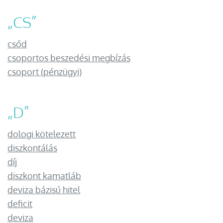
„
CS
”
csőd
csoportos beszedési megbízás
csoport (pénzügyi)
„
D
”
dologi kötelezett
diszkontálás
díj
diszkont kamatláb
deviza bázisú hitel
deficit
deviza