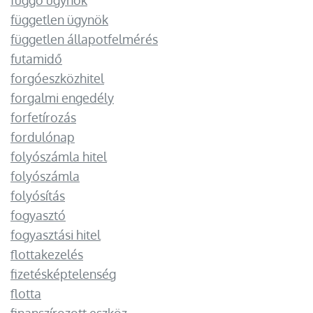
függő ügynök
független ügynök
független állapotfelmérés
futamidő
forgóeszközhitel
forgalmi engedély
forfetírozás
fordulónap
folyószámla hitel
folyószámla
folyósítás
fogyasztó
fogyasztási hitel
flottakezelés
fizetésképtelenség
flotta