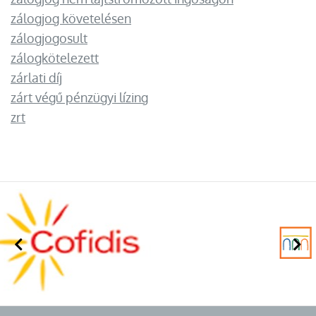
zálogjog követelésen
zálogjogosult
zálogkötelezett
zárlati díj
zárt végű pénzügyi lízing
zrt