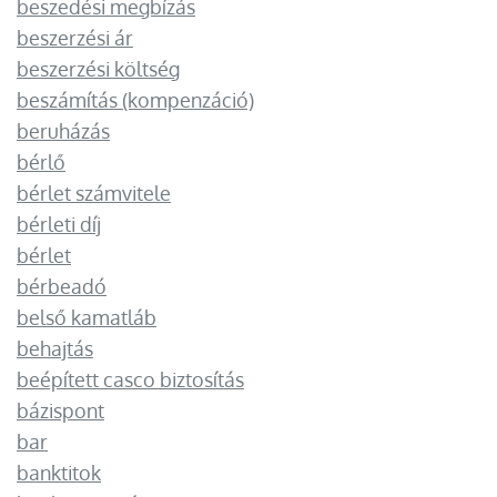
beszedési megbízás
beszerzési ár
beszerzési költség
beszámítás (kompenzáció)
beruházás
bérlő
bérlet számvitele
bérleti díj
bérlet
bérbeadó
belső kamatláb
behajtás
beépített casco biztosítás
bázispont
bar
banktitok