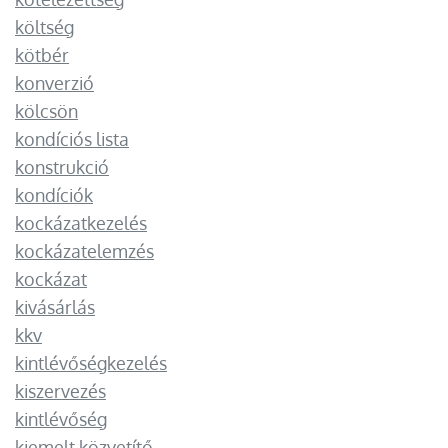
költség
kötbér
konverzió
kölcsön
kondíciós lista
konstrukció
kondíciók
kockázatkezelés
kockázatelemzés
kockázat
kivásárlás
kkv
kintlévőségkezelés
kiszervezés
kintlévőség
kiemelt közvetítő