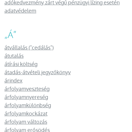
adókedvezmény zárt végű pénzügyi lízing esetén
adatvédelem
„
Á
”
átvállalás ("cedálás")
átutalás
átírási költség
átadás-átvételi jegyzőkönyv
árindex
árfolyamveszteség
árfolyamnyereség
árfolyamkülönbség
árfolyamkockázat
árfolyam változás
árfolyam erősödés