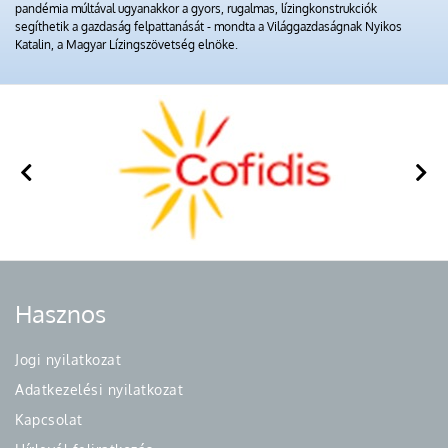
pandémia múltával ugyanakkor a gyors, rugalmas, lízingkonstrukciók
segíthetik a gazdaság felpattanását - mondta a Világgazdaságnak Nyikos
Katalin, a Magyar Lízingszövetség elnöke.
Hasznos
Jogi nyilatkozat
Adatkezelési nyilatkozat
Kapcsolat