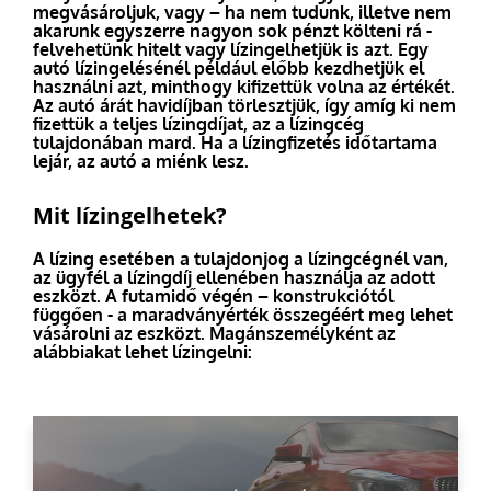
megvásároljuk, vagy – ha nem tudunk, illetve nem
akarunk egyszerre nagyon sok pénzt költeni rá -
felvehetünk hitelt vagy lízingelhetjük is azt. Egy
autó lízingelésénél például előbb kezdhetjük el
használni azt, minthogy kifizettük volna az értékét.
Az autó árát havidíjban törlesztjük, így amíg ki nem
fizettük a teljes lízingdíjat, az a lízingcég
tulajdonában mard. Ha a lízingfizetés időtartama
lejár, az autó a miénk lesz.
Mit lízingelhetek?
A lízing esetében a tulajdonjog a lízingcégnél van,
az ügyfél a lízingdíj ellenében használja az adott
eszközt. A futamidő végén – konstrukciótól
függően - a maradványérték összegéért meg lehet
vásárolni az eszközt. Magánszemélyként az
alábbiakat lehet lízingelni: