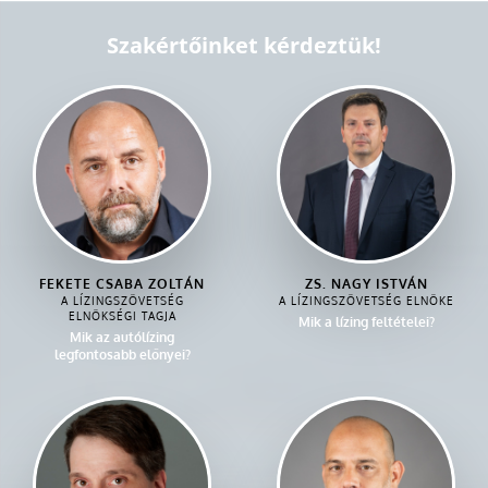
Szakértőinket kérdeztük!
FEKETE CSABA ZOLTÁN
ZS. NAGY ISTVÁN
A LÍZINGSZÖVETSÉG
A LÍZINGSZÖVETSÉG ELNÖKE
ELNÖKSÉGI TAGJA
Mik a lízing feltételei?
Mik az autólízing
legfontosabb előnyei?