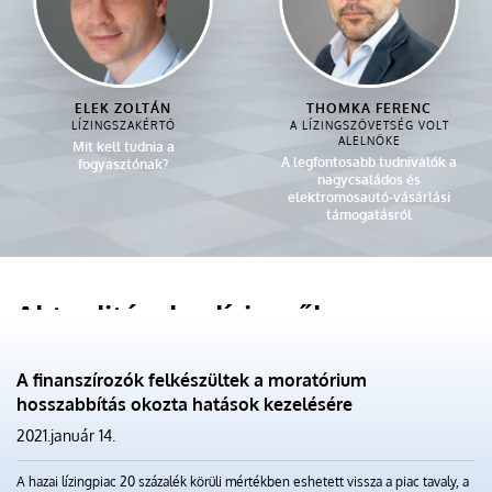
ELEK ZOLTÁN
THOMKA FERENC
LÍZINGSZAKÉRTŐ
A LÍZINGSZÖVETSÉG VOLT
ALELNÖKE
Mit kell tudnia a
A legfontosabb tudnivalók a
fogyasztónak?
nagycsaládos és
elektromosautó-vásárlási
támogatásról
Aktualitások a lízingről
A finanszírozók felkészültek a moratórium
hosszabbítás okozta hatások kezelésére
2021.január 14.
A hazai lízingpiac 20 százalék körüli mértékben eshetett vissza a piac tavaly, a