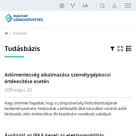
A
A
Tudásbázis
Tudásbázis
Adómentesség alkalmazása személygépkocsi
értékesítése esetén
2019.május 20.
Nagy örömmel fogadtuk, hogy a Lízingszövetség Flotta Bizottságának
kezdeményezésére módosultak a bérbeadók által használtan vásárolt autók
bérbeadás utáni értékesítése áfa kezelésére vonatkozó szabályok.
Áprilistól az IFKA kezeli az elektromobilitás