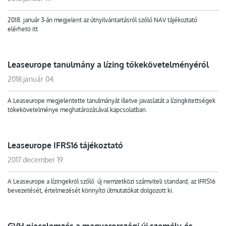
2018. január 3-án megjelent az útnyilvántartásról szóló NAV tájékoztató
elérhető itt
Leaseurope tanulmány a lízing tőkekövetelményéről
2018.január 04.
A Leaseurope megjelentette tanulmányát illetve javaslatát a lízingkitettségek
tőkekövetelménye meghatározásával kapcsolatban.
Leaseurope IFRS16 tájékoztató
2017.december 19.
A Leaseurope a lízingekről szóló új nemzetközi számviteli standard, az IFRS16
bevezetését, értelmezését könnyítő útmutatókat dolgozott ki.