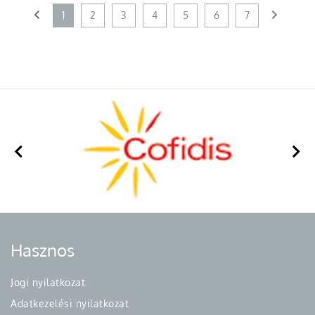
1
2
3
4
5
6
7
Hasznos
Jogi nyilatkozat
Adatkezelési nyilatkozat