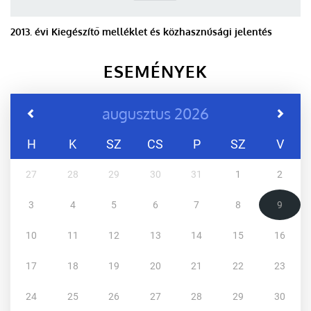
2013. évi Kiegészítő melléklet és közhasznúsági jelentés
ESEMÉNYEK
augusztus 2026
H
K
SZ
CS
P
SZ
V
27
28
29
30
31
1
2
3
4
5
6
7
8
9
10
11
12
13
14
15
16
17
18
19
20
21
22
23
24
25
26
27
28
29
30