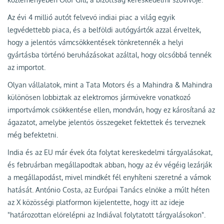
Az évi 4 millió autót felvevő indiai piac a világ egyik
legvédettebb piaca, és a belföldi autógyártók azzal érveltek,
hogy a jelentős vámcsökkentések tönkretennék a helyi
gyártásba történő beruházásokat azáltal, hogy olcsóbbá tennék
az importot.
Olyan vállalatok, mint a Tata Motors és a Mahindra & Mahindra
különösen lobbiztak az elektromos járművekre vonatkozó
importvámok csökkentése ellen, mondván, hogy ez károsítaná az
ágazatot, amelybe jelentős összegeket fektettek és terveznek
még befektetni.
India és az EU már évek óta folytat kereskedelmi tárgyalásokat,
és februárban megállapodtak abban, hogy az év végéig lezárják
a megállapodást, mivel mindkét fél enyhíteni szeretné a vámok
hatását. António Costa, az Európai Tanács elnöke a múlt héten
az X közösségi platformon kijelentette, hogy itt az ideje
"határozottan előrelépni az Indiával folytatott tárgyalásokon".