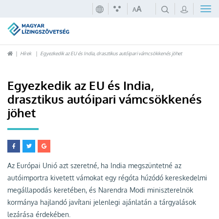
A
A
Hírek
Egyezkedik az EU és India, drasztikus autóipari vámcsökkenés jöhet
Egyezkedik az EU és India,
drasztikus autóipari vámcsökkenés
jöhet
Az Európai Unió azt szeretné, ha India megszüntetné az
autóimportra kivetett vámokat egy régóta húzódó kereskedelmi
megállapodás keretében, és Narendra Modi miniszterelnök
kormánya hajlandó javítani jelenlegi ajánlatán a tárgyalások
lezárása érdekében.