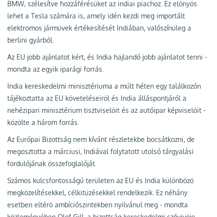
BMW, szélesítve hozzáférésüket az indiai piachoz. Ez előnyös
lehet a Tesla számára is, amely idén kezdi meg importált
elektromos járművek értékesítését Indiában, valószínűleg a
berlini gyárból.
Az EU jobb ajánlatot kért, és India hajlandó jobb ajánlatot tenni -
mondta az egyik iparági forrás.
India kereskedelmi minisztériuma a múlt héten egy találkozón
tájékoztatta az EU követeléseiről és India álláspontjáról a
nehézipari minisztérium tisztviselőit és az autóipar képviselőit -
közölte a három forrás.
Az Európai Bizottság nem kívánt részletekbe bocsátkozni, de
megosztotta a márciusi, Indiával folytatott utolsó tárgyalási
fordulójának összefoglalóját.
Számos kulcsfontosságú területen az EU és India különböző
megközelítésekkel, célkitűzésekkel rendelkezik. Ez néhány
esetben eltérő ambíciószintekben nyilvánul meg - mondta
közleményében Olof Gill, a bizottság kereskedelmi szóvivője.