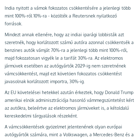
India nyitott a vámok fokozatos csökkentésére a jelenlegi több
mint 100%-ról 10%-ra - közölték a Reutersnek nyilatkozó
források.
Mindezt annak ellenére, hogy az indiai iparági lobbisták azt
szeretnék, hogy korlátozott számú autóra azonnal csökkentsék a
benzines autók vámját 70%-ra a jelenlegi több mint 100%-ról,
majd fokozatosan vigyék le a tarifát 30%-ra. Az elektromos
járművek esetében az autógyártók 2029-ig nem szeretnének
vámcsökkentést, majd ezt követően fokozatos csökkentést
javasolnak korlátozott importra, 30%-ig.
Az EU követelései hetekkel azután érkeztek, hogy Donald Trump
amerikai elnök adminisztrációja hasonló vámmegszüntetést kért
az autókra, beleértve az elektromos járműveket is, a kétoldalú
kereskedelmi tárgyalások részeként.
A vámcsökkentések győzelmet jelentenének olyan európai
autógyártók számára, mint a Volkswagen, a Mercedes-Benz és a