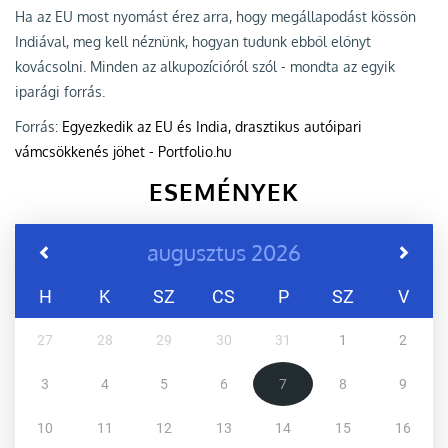
Ha az EU most nyomást érez arra, hogy megállapodást kössön
Indiával, meg kell néznünk, hogyan tudunk ebből előnyt
kovácsolni. Minden az alkupozícióról szól - mondta az egyik
iparági forrás.
Forrás:
Egyezkedik az EU és India, drasztikus autóipari
vámcsökkenés jöhet - Portfolio.hu
ESEMÉNYEK
augusztus 2026
H
K
SZ
CS
P
SZ
V
27
28
29
30
31
1
2
3
4
5
6
7
8
9
10
11
12
13
14
15
16