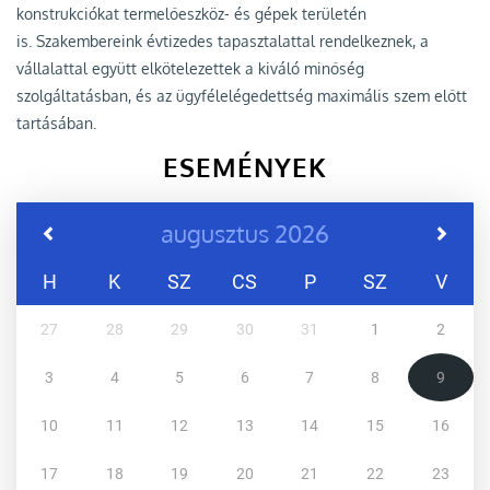
konstrukciókat termelőeszköz- és gépek területén
is. Szakembereink évtizedes tapasztalattal rendelkeznek, a
vállalattal együtt elkötelezettek a kiváló minőség
szolgáltatásban, és az ügyfélelégedettség maximális szem előtt
tartásában.
ESEMÉNYEK
augusztus 2026
H
K
SZ
CS
P
SZ
V
27
28
29
30
31
1
2
3
4
5
6
7
8
9
10
11
12
13
14
15
16
17
18
19
20
21
22
23