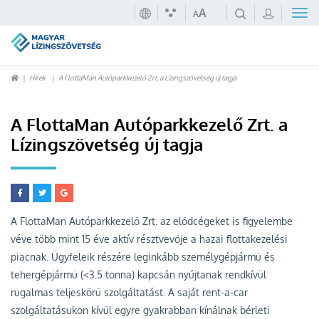
A
A
Hírek
A FlottaMan Autóparkkezelő Zrt. a Lízingszövetség új tagja
A FlottaMan Autóparkkezelő Zrt. a
Lízingszövetség új tagja
A FlottaMan Autóparkkezelő Zrt. az elődcégeket is figyelembe
véve több mint 15 éve aktív résztvevője a hazai flottakezelési
piacnak. Ügyfeleik részére leginkább személygépjármű és
tehergépjármű (<3.5 tonna) kapcsán nyújtanak rendkívül
rugalmas teljeskörű szolgáltatást. A saját rent-a-car
szolgáltatásukon kívül egyre gyakrabban kínálnak bérleti