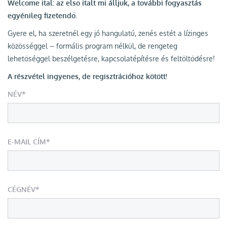
Welcome ital: az első italt mi álljuk, a további fogyasztás
egyénileg fizetendő.
Gyere el, ha szeretnél egy jó hangulatú, zenés estét a lízinges
közösséggel – formális program nélkül, de rengeteg
lehetőséggel beszélgetésre, kapcsolatépítésre és feltöltődésre!
A részvétel ingyenes, de regisztrációhoz kötött!
NÉV*
E-MAIL CÍM*
CÉGNÉV*