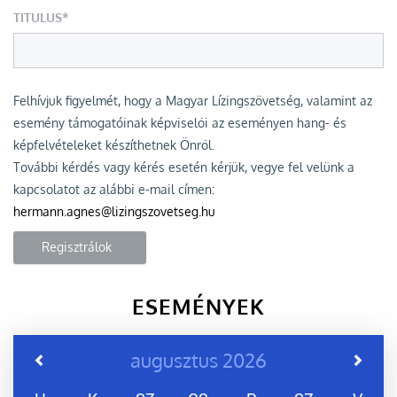
TITULUS*
Felhívjuk figyelmét, hogy a Magyar Lízingszövetség, valamint az
esemény támogatóinak képviselői az eseményen hang- és
képfelvételeket készíthetnek Önről.
További kérdés vagy kérés esetén kérjük, vegye fel velünk a
kapcsolatot az alábbi e-mail címen:
hermann.agnes@lizingszovetseg.hu
Regisztrálok
ESEMÉNYEK
augusztus 2026