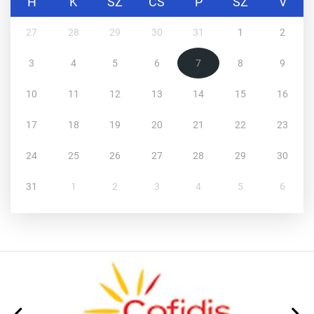
H
K
SZ
CS
P
SZ
V
27
28
29
30
31
1
2
3
4
5
6
7
8
9
10
11
12
13
14
15
16
17
18
19
20
21
22
23
24
25
26
27
28
29
30
31
1
2
3
4
5
6