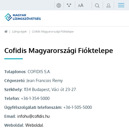
A
A
Lízingcégek
Cofidis Magyarországi Fióktelepe
Cofidis Magyarországi Fióktelepe
Tulajdonos:
COFIDIS S.A.
Cégvezető:
Jean Francois Remy
Székhely:
1134 Budapest, Váci út 23-27.
Telefon:
+36-1-354-5000
Ügyfélszolgálati telefonszám:
+36-1-505-5000
Email:
infohu@cofidis.hu
Weboldal:
Weboldal