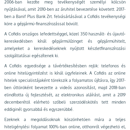
2006-ban kezdte meg tevékenységét személyi kölcsön
nyújtásával, amit 2010-ben az áruhitel bevezetése követett. 2017-
ben a Banif Plus Bank Zrt. felvásárlásával a Cofidis tevékenységi
köre a gépjármű-finanszírozással bővült.
A Cofidis országos lefedettséggel, közel 350 használt- és újautó-
kereskedésben kínál gépjárműlízinget és gépjárműhitelt,
amelyeket a kereskedéseknek nyújtott készletfinanszírozási
szolgáltatásai egészítenek ki.
A Cofidis egyedisége a távértékesítésben rejlik: telefonos és
online hitelügyintézést is kínál ügyfeleinek. A Cofidis az online
hitelek specialistájaként törekszik a folyamatos újításra, így 2017-
ben úttörőként bevezette a videós azonosítást, majd 2018-ban
elindította új fejlesztését, az elektronikus aláírást, amit a 2019
decemberétől elérhető szóbeli szerződéskötés tett minden
eddiginél gyorsabbá és egyszerűbbé.
Ezeknek a megoldásoknak köszönhetően mára a teljes
hiteligénylési folyamat 100%-ban online, otthonról végezhető el,