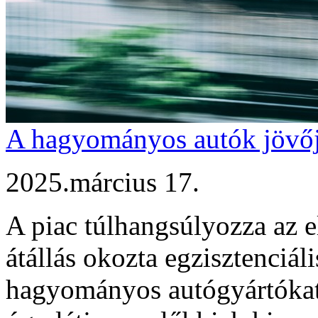
A hagyományos autók jövője
2025.március 17.
A piac túlhangsúlyozza az 
átállás okozta egzisztenciál
hagyományos autógyártókat f