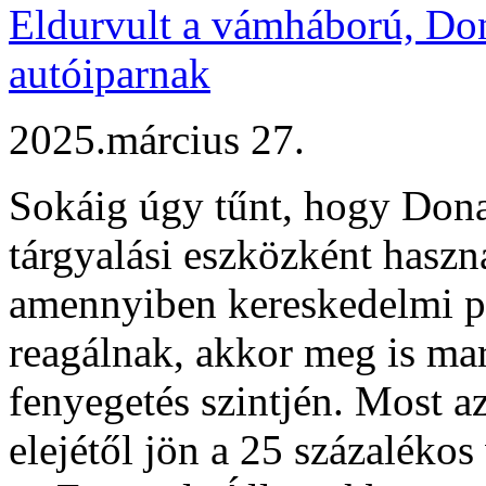
Eldurvult a vámháború, Don
autóiparnak
2025.március 27.
Sokáig úgy tűnt, hogy Dona
tárgyalási eszközként haszn
amennyiben kereskedelmi p
reagálnak, akkor meg is ma
fenyegetés szintjén. Most a
elejétől jön a 25 százaléko