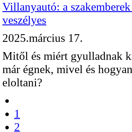
Villanyautó: a szakembere
veszélyes
2025.március 17.
Mitől és miért gyulladnak ki
már égnek, mivel és hogyan
eloltani?
1
2