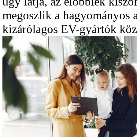
úgy látja, az előbbiek kiszo
megoszlik a hagyományos a
kizárólagos EV-gyártók köz