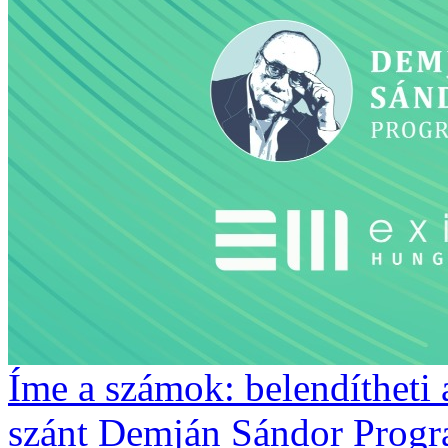
Íme a számok: belendítheti 
szánt Demján Sándor Prog