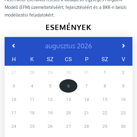
Modell (EFM) üzemeltetéséért, fejlesztéséért és a BKK-n belüli
modellezési feladatokért.
ESEMÉNYEK
augusztus 2026
H
K
SZ
CS
P
SZ
V
27
28
29
30
31
1
2
3
4
5
6
7
8
9
10
11
12
13
14
15
16
17
18
19
20
21
22
23
24
25
26
27
28
29
30