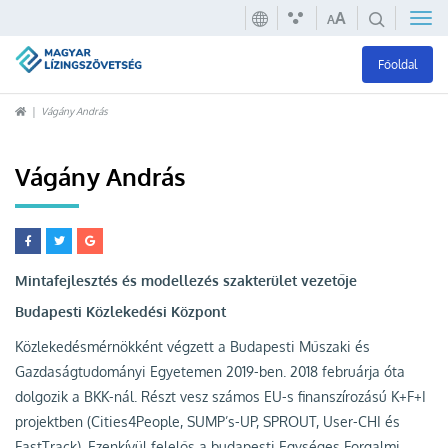
A
A
Főoldal
Vágány András
Vágány András
Mintafejlesztés és modellezés szakterület vezetője
Budapesti Közlekedési Központ
Közlekedésmérnökként végzett a Budapesti Műszaki és
Gazdaságtudományi Egyetemen 2019-ben. 2018 februárja óta
dolgozik a BKK-nál. Részt vesz számos EU-s finanszírozású K+F+I
projektben (Cities4People, SUMP’s-UP, SPROUT, User-CHI és
FastTrack). Ezenkívül felelős a budapesti Egységes Forgalmi