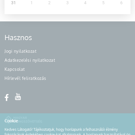
31
1
2
3
4
5
6
Hasznos
Jogi nyilatkozat
Adatkezelési nyilatkozat
Kapcsolat
Hírlevél feliratkozás
Cookie
Kedves Látogató! Tájékoztatjuk, hogy honlapunk a felhasználói élmény
fokozásának érdekében cookie-kat alkalmazunk. A honlapunk használatával ön