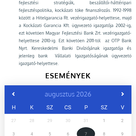
fejlesztési stratégiák, beszállítói-háttéripari
fejlesztéspolitika, kockázati tőke finanszírozás. 1992-1998
között a Hitelgarancia Rt. vezérigazgató-helyettese, majd
a Kockázati Garancia Kft. ügyvezető igazgatója 2002-ig,
ezt követően Magyar Fejlesztési Bank Zrt. vezérigazgató-
helyettese 2010-ig. Ezt követően 2011-től az OTP Bank
Nyrt. Kereskedelmi Banki Divíziójának igazgatója és
jelenleg bank Vállalati Igazgatóságának ügyvezető
igazgató-helyettese.
ESEMÉNYEK
augusztus 2026
H
K
SZ
CS
P
SZ
V
27
28
29
30
31
1
2
3
4
5
6
7
8
9