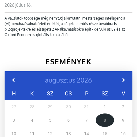
2026.július 16.
A vállalatok többsége még nem tudja kimutatni mesterséges intelligencia
(AI)-beruházásainak üzleti értékét, a cégek jelentős része továbbra is
pilotprojektekre és elszigetelt AI-alkalmazásokra épít - derül ki az EY és az
Oxford Economics globális kutatásából.
ESEMÉNYEK
augusztus 2026
H
K
SZ
CS
P
SZ
V
27
28
29
30
31
1
2
3
4
5
6
7
8
9
10
11
12
13
14
15
16