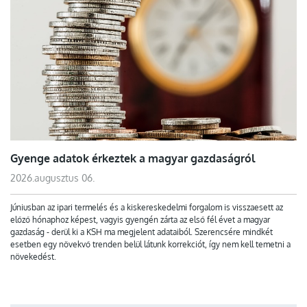
Gyenge adatok érkeztek a magyar gazdaságról
2026.augusztus 06.
Júniusban az ipari termelés és a kiskereskedelmi forgalom is visszaesett az
előző hónaphoz képest, vagyis gyengén zárta az első fél évet a magyar
gazdaság - derül ki a KSH ma megjelent adataiból. Szerencsére mindkét
esetben egy növekvő trenden belül látunk korrekciót, így nem kell temetni a
növekedést.