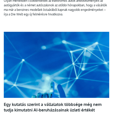
Olyan mértékben csökkentették az elektromos autók árkedvezményeit az
autógyártók és a német autószalonok az utóbbi hónapokban, hogy a vásárlók
ma már a benzines modellek listaárából kapnak nagyobb engedményeket –
írja a Die Welt egy új felmérésre hivatkozva.
Egy kutatás szerint a vállalatok többsége még nem
tudja kimutatni AI-beruházásainak üzleti értékét