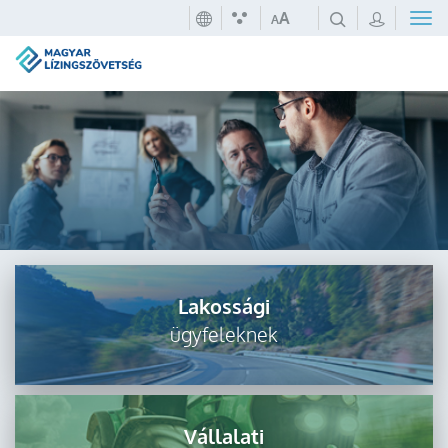
A
A
Lakossági
ügyfeleknek
Vállalati