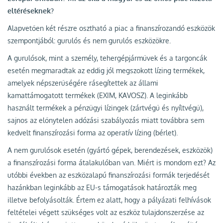
eltéréseknek?
Alapvetően két részre osztható a piac a finanszírozandó eszközök
szempontjából: gurulós és nem gurulós eszközökre.
A gurulósok, mint a személy, tehergépjárművek és a targoncák
esetén megmaradtak az eddig jól megszokott lízing termékek,
amelyek népszerűségére rásegítettek az állami
kamattámogatott termékek (EXIM, KAVOSZ). A leginkább
használt termékek a pénzügyi lízingek (zártvégű és nyíltvégű),
sajnos az előnytelen adózási szabályozás miatt továbbra sem
kedvelt finanszírozási forma az operatív lízing (bérlet).
A nem gurulósok esetén (gyártó gépek, berendezések, eszközök)
a finanszírozási forma átalakulóban van. Miért is mondom ezt? Az
utóbbi években az eszközalapú finanszírozási formák terjedését
hazánkban leginkább az EU-s támogatások határozták meg
illetve befolyásolták. Értem ez alatt, hogy a pályázati felhívások
feltételei végett szükséges volt az eszköz tulajdonszerzése az