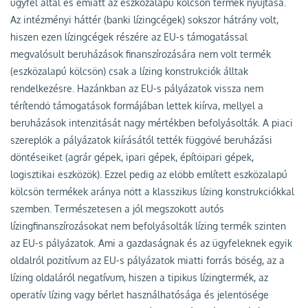
ügyfél által és emiatt az eszközalapú kölcsön termék nyújtása.
Az intézményi háttér (banki lízingcégek) sokszor hátrány volt,
hiszen ezen lízingcégek részére az EU-s támogatással
megvalósult beruházások finanszírozására nem volt termék
(eszközalapú kölcsön) csak a lízing konstrukciók álltak
rendelkezésre. Hazánkban az EU-s pályázatok vissza nem
térítendő támogatások formájában lettek kiírva, mellyel a
beruházások intenzitását nagy mértékben befolyásolták. A piaci
szereplők a pályázatok kiírásától tették függővé beruházási
döntéseiket (agrár gépek, ipari gépek, építőipari gépek,
logisztikai eszközök). Ezzel pedig az előbb említett eszközalapú
kölcsön termékek aránya nőtt a klasszikus lízing konstrukciókkal
szemben. Természetesen a jól megszokott autós
lízingfinanszírozásokat nem befolyásolták lízing termék szinten
az EU-s pályázatok. Ami a gazdaságnak és az ügyfeleknek egyik
oldalról pozitívum az EU-s pályázatok miatti forrás bőség, az a
lízing oldaláról negatívum, hiszen a tipikus lízingtermék, az
operatív lízing vagy bérlet használhatósága és jelentősége