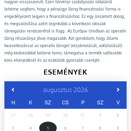
nagyon visszaszorult. Ezen törvényi szabályozás oldaláról
lehetne segíteni, hogy a pénzügyi lízing finanszírozási forma is
engedélyezett legyen a finanszírozáshoz. Ez egy összetett dolog,
és megvalósítása azért leginkább a következő időszak
támogatási rendszerétől is függ. Az Európai Unióban az operatív
lízing részaránya jóval magasabb. Azt gondolom, hogy állami
beavatkozással az operatív lízinget (elszámolását, adóztatását)
még kedvezőbbé kellene tenni, támogatva a termék szélesebb
körű elterjedését és az eszközök gyorsabb cseréjét.
ESEMÉNYEK
augusztus 2026
H
K
SZ
CS
P
SZ
V
27
28
29
30
31
1
2
3
4
5
6
7
8
9