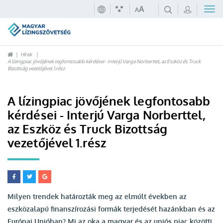
A
A
Hírek
A lízingpiac jövőjének legfontosabb kérdései - Interjú Varga Norberttel, az Eszköz és Truck
Bizottság vezetőjével 1.rész
A lízingpiac jövőjének legfontosabb
kérdései - Interjú Varga Norberttel,
az Eszköz és Truck Bizottság
vezetőjével 1.rész
Milyen trendek határozták meg az elmúlt években az
eszközalapú finanszírozási formák terjedését hazánkban és az
Európai Unióban? Mi az oka a magyar és az uniós piac közötti